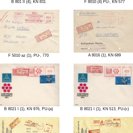
B 801 II (4), KN 831
F 8010 (4) PU-, KN 577
A 8016 (1), KN 689
F 5010 az (1), PU-, 770
B 8021 I (1), KN 976, PU-(a)
B 8021 I (1), KN 513, PU-(c)