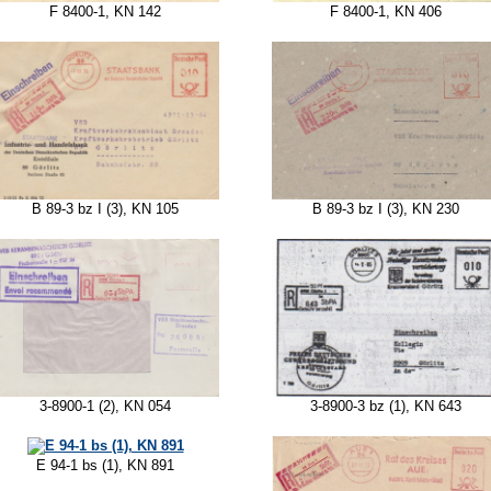
F 8400-1, KN 406
F 8400-1, KN 142
B 89-3 bz I (3), KN 105
B 89-3 bz I (3), KN 230
3-8900-1 (2), KN 054
3-8900-3 bz (1), KN 643
E 94-1 bs (1), KN 891