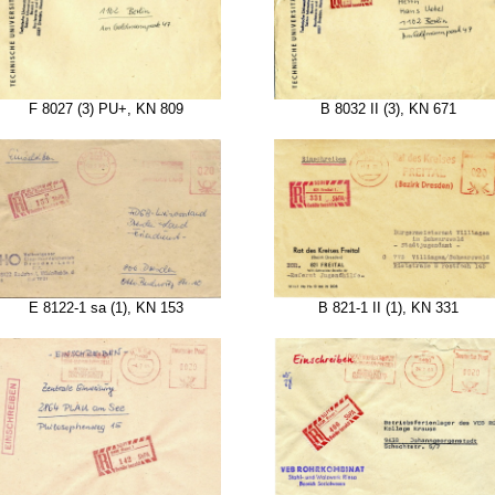
F 8027 (3) PU+, KN 809
B 8032 II (3), KN 671
E 8122-1 sa (1), KN 153
B 821-1 II (1), KN 331