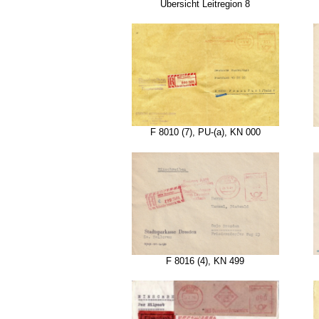
Übersicht Leitregion 8
F 8010 (7), PU-(a), KN 000
F 8016 (4), KN 499