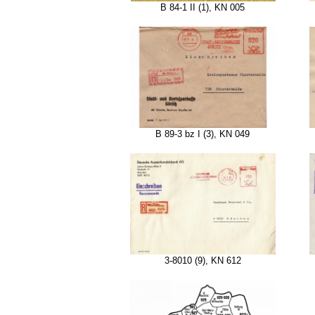
B 84-1 II (1), KN 005
B 89-3 bz I (3), KN 049
3-8010 (9), KN 612