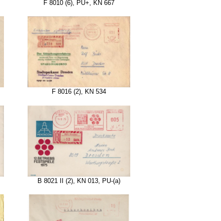
F 8010 (6), PU+, KN 667
F 8016 (2), KN 534
B 8021 II (2), KN 013, PU-(a)