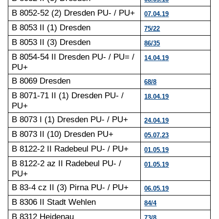
B 8052-52 (2) Dresden PU- / PU+
07.04.19
B 8053 II (1) Dresden
75/22
B 8053 II (3) Dresden
86/35
B 8054-54 II Dresden PU- / PU= /
14.04.19
PU+
B 8069 Dresden
68/8
B 8071-71 II (1) Dresden PU- /
18.04.19
PU+
B 8073 I (1) Dresden PU- / PU+
24.04.19
B 8073 II (10) Dresden PU+
05.07.23
B 8122-2 II Radebeul PU- / PU+
01.05.19
B 8122-2 az II Radebeul PU- /
01.05.19
PU+
B 83-4 cz II (3) Pirna PU- / PU+
06.05.19
B 8306 II Stadt Wehlen
84/4
B 8312 Heidenau
73/8