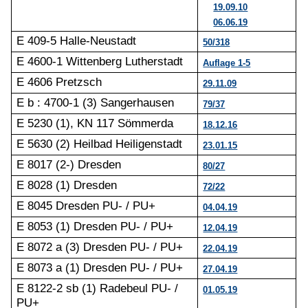
19.09.10
06.06.19
E 409-5 Halle-Neustadt
50/318
E 4600-1 Wittenberg Lutherstadt
Auflage 1-5
E 4606 Pretzsch
29.11.09
E b : 4700-1 (3) Sangerhausen
79/37
E 5230 (1), KN 117 Sömmerda
18.12.16
E 5630 (2) Heilbad Heiligenstadt
23.01.15
E 8017 (2-) Dresden
80/27
E 8028 (1) Dresden
72/22
E 8045 Dresden PU- / PU+
04.04.19
E 8053 (1) Dresden PU- / PU+
12.04.19
E 8072 a (3) Dresden PU- / PU+
22.04.19
E 8073 a (1) Dresden PU- / PU+
27.04.19
E 8122-2 sb (1) Radebeul PU- /
01.05.19
PU+