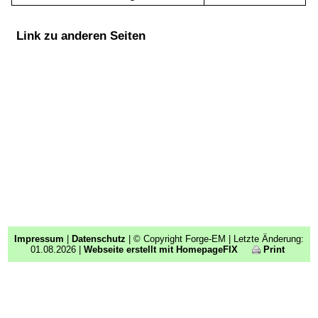
Link zu anderen Seiten
Impressum
|
Datenschutz
| © Copyright Forge-EM | Letzte Änderung:
01.08.2026 |
Webseite erstellt mit HomepageFIX
Print