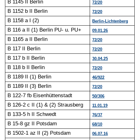
B 1145 II Berlin
72/20
B 1152 b II Berlin
72/20
B 1158 a I (2)
Berlin-Lichtenberg
B 116 a II (1) Berlin PU- u. PU+
09.01.26
B 1165 a II Berlin
72/20
B 117 II Berlin
72/20
B 117 b II Berlin
30.04.25
B 118 b II Berlin
72/20
B 1189 II (1) Berlin
46/922
B 1189 II (3) Berlin
72/20
B 122-7 fb Eisenhüttenstadt
50/306
B 126-2 c II (1) & (2) Strausberg
11.01.19
B 133-5 h II Schwedt
76/37
B 15-8 gz II Potsdam
68/10
B 1502-1 az II (2) Potsdam
06.07.16