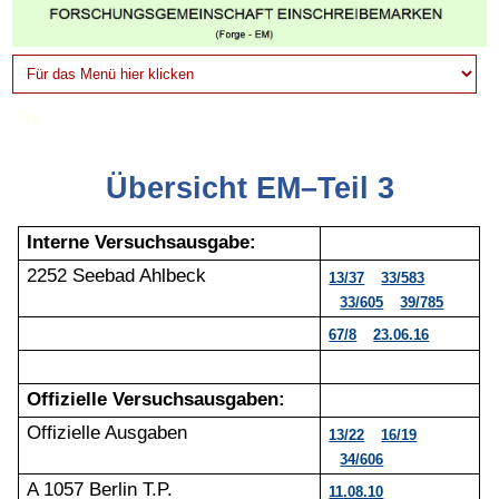
Top
Übersicht EM–Teil 3
Interne Versuchsausgabe:
2252 Seebad Ahlbeck
13/37
33/583
33/605
39/785
67/8
23.06.16
Offizielle Versuchsausgaben:
Offizielle Ausgaben
13/22
16/19
34/606
A 1057 Berlin T.P.
11.08.10