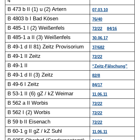
4
B 473 b II (1) u (2) Artern
07.03.10
B 4803 b I Bad Kösen
76/40
B 485-1 I (2) Weißenfels
72/22
84/16
B 485-1 a II (3) Weißenfels
30.06.17
B 49-1 d II 81) Zeitz Provisorium
37/682
B 49-1 II Zeitz
72/22
B 49-1 II
“Zeitz-Fälschung”
B 49-1 d II (3) Zeitz
82/8
B 49-6 I Zeitz
84/17
B 53-1 II (6) gZ / kZ Weimar
11.06.11
B 562 a II Worbis
72/22
B 562 I (2) Worbis
72/22
B 59 b II Eisenach
72/22
B 60-1 g II gZ / kZ Suhl
11.06.11