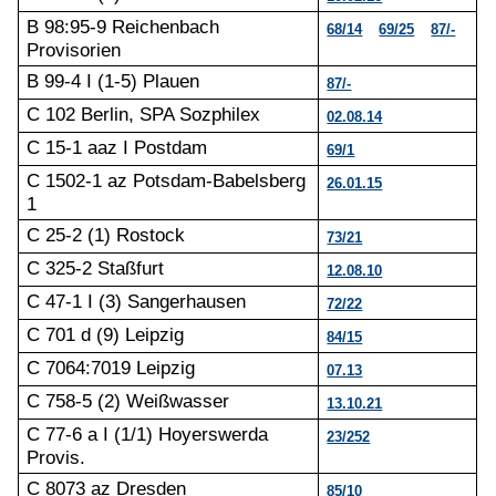
B 98:95-9 Reichenbach
68/14
69/25
87/-
Provisorien
B 99-4 I (1-5) Plauen
87/-
C 102 Berlin, SPA Sozphilex
02.08.14
C 15-1 aaz I Postdam
69/1
C 1502-1 az Potsdam-Babelsberg
26.01.15
1
C 25-2 (1) Rostock
73/21
C 325-2 Staßfurt
12.08.10
C 47-1 I (3) Sangerhausen
72/22
C 701 d (9) Leipzig
84/15
C 7064:7019 Leipzig
07.13
C 758-5 (2) Weißwasser
13.10.21
C 77-6 a I (1/1) Hoyerswerda
23/252
Provis.
C 8073 az Dresden
85/10