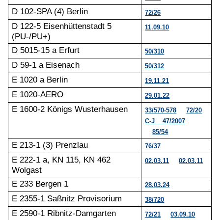
D 102-SPA (4) Berlin
72/26
D 122-5 Eisenhüttenstadt 5
11.09.10
(PU-/PU+)
D 5015-15 a Erfurt
50/310
D 59-1 a Eisenach
50/312
E 1020 a Berlin
19.11.21
E 1020-AERO
29.01.22
E 1600-2 Königs Wusterhausen
33/570-578
72/20
C-J
47/2007
85/54
E 213-1 (3) Prenzlau
76/37
E 222-1 a, KN 115, KN 462
02.03.11
02.03.11
Wolgast
E 233 Bergen 1
28.03.24
E 2355-1 Saßnitz Provisorium
38/720
E 2590-1 Ribnitz-Damgarten
72/21
03.09.10