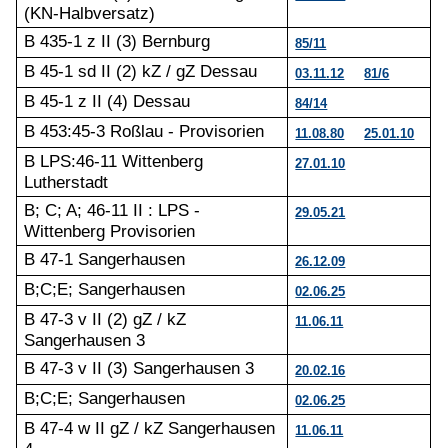
(KN-Halbversatz)
B 435-1 z II (3) Bernburg
85/11
B 45-1 sd II (2) kZ / gZ Dessau
03.11.12
81/6
B 45-1 z II (4) Dessau
84/14
B 453:45-3 Roßlau - Provisorien
11.08.80
25.01.10
B LPS:46-11 Wittenberg
27.01.10
Lutherstadt
B; C; A; 46-11 II : LPS -
29.05.21
Wittenberg Provisorien
B 47-1 Sangerhausen
26.12.09
B;C;E; Sangerhausen
02.06.25
B 47-3 v II (2) gZ / kZ
11.06.11
Sangerhausen 3
B 47-3 v II (3) Sangerhausen 3
20.02.16
B;C;E; Sangerhausen
02.06.25
B 47-4 w II gZ / kZ Sangerhausen
11.06.11