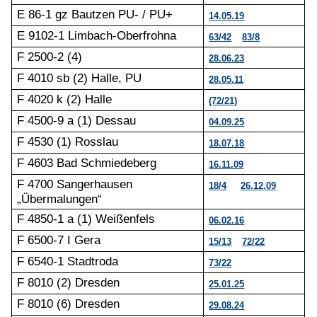
E 86-1 gz Bautzen PU- / PU+
14.05.19
E 9102-1 Limbach-Oberfrohna
63/42
83/8
F 2500-2 (4)
28.06.23
F 4010 sb (2) Halle, PU
28.05.11
F 4020 k (2) Halle
(72/21)
F 4500-9 a (1) Dessau
04.09.25
F 4530 (1) Rosslau
18.07.18
F 4603 Bad Schmiedeberg
16.11.09
F 4700 Sangerhausen
18/4
26.12.09
„Übermalungen“
F 4850-1 a (1) Weißenfels
06.02.16
F 6500-7 I Gera
15/13
72/22
F 6540-1 Stadtroda
73/22
F 8010 (2) Dresden
25.01.25
F 8010 (6) Dresden
29.08.24