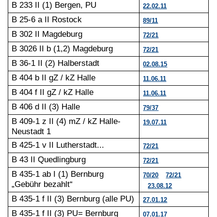
B 233 II (1) Bergen, PU
22.02.11
B 25-6 a II Rostock
89/11
B 302 II Magdeburg
72/21
B 3026 II b (1,2) Magdeburg
72/21
B 36-1 II (2) Halberstadt
02.08.15
B 404 b II gZ / kZ Halle
11.06.11
B 404 f II gZ / kZ Halle
11.06.11
B 406 d II (3) Halle
79/37
B 409-1 z II (4) mZ / kZ Halle-
19.07.11
Neustadt 1
B 425-1 v II Lutherstadt...
72/21
B 43 II Quedlingburg
72/21
B 435-1 ab I (1) Bernburg
70/20
72/21
„Gebühr bezahlt“
23.08.12
B 435-1 f II (3) Bernburg (alle PU)
27.01.12
B 435-1 f II (3) PU= Bernburg
07.01.17