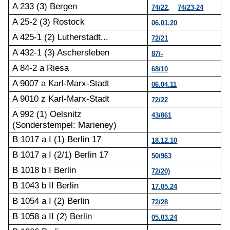
A 233 (3) Bergen
74/22,
74/23-24
A 25-2 (3) Rostock
06.01.20
A 425-1 (2) Lutherstadt...
72/21
A 432-1
(3) Aschersleben
87/-
A 84-2 a Riesa
68/10
A 9007 a Karl-Marx-Stadt
06.04.11
A 9010 z Karl-Marx-Stadt
72/22
A 992 (1) Oelsnitz
43/861
(Sonderstempel: Marieney)
B 1017 a I (1) Berlin 17
18.12.10
B 1017 a I (2/1) Berlin 17
50/963
B 1018 b I Berlin
72/20)
B 1043 b II Berlin
17.05.24
B 1054 a I (2) Berlin
72/28
B 1058 a II (2) Berlin
05.03.24