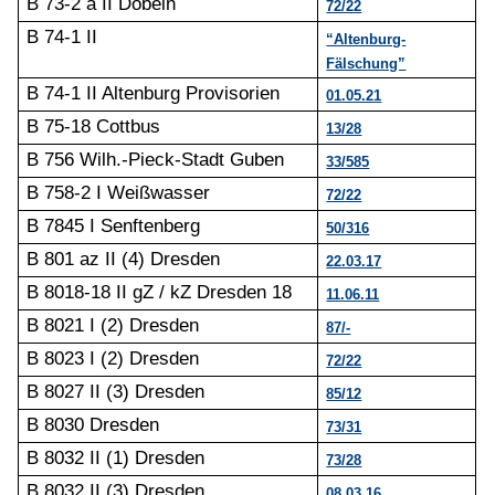
B 73-2 a II Döbeln
72/22
B 74-1 II
“Altenburg-
Fälschung”
B 74-1 II Altenburg Provisorien
01.05.21
B 75-18 Cottbus
13/28
B 756 Wilh.-Pieck-Stadt Guben
33/585
B 758-2 I Weißwasser
72/22
B 7845 I Senftenberg
50/316
B 801 az II (4) Dresden
22.03.17
B 8018-18 II gZ / kZ Dresden 18
11.06.11
B 8021 I (2) Dresden
87/-
B 8023 I (2) Dresden
72/22
B 8027 II (3) Dresden
85/12
B 8030 Dresden
73/31
B 8032 II (1) Dresden
73/28
B 8032 II (3) Dresden
08.03.16