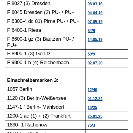
F 8027 (3) Dresden
08.03.16
F 8045 Dresden (2) PU- / PU+
04.04.19
F 8300-4 dc 81) Pirna PU- / PU+
07.05.19
F 8400-1 Riesa
84/9
F 8600-1 gz (3) Bautzen PU- /
14.05.19
PU+
F 8900-1 (3) Görlitz
59/9
F 9800-1 h (4) Reichenbach
02.07.20
Einschreibemarken 3:
1057 Berlin
12/40
1120 (3) Berlin-Weißensee
01.12.24
1147-1 f Berlin- Mahlsdorf
13/25
1200-1 ac (1) + (2) Frankfurt
25.01.25
1830- 1 Rathenow
75/3