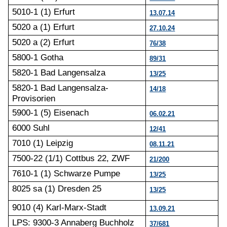
5010-1 (1) Erfurt
13.07.14
5020 a (1) Erfurt
27.10.24
5020 a (2) Erfurt
76/38
5800-1 Gotha
89/31
5820-1 Bad Langensalza
13/25
5820-1 Bad Langensalza-
14/18
Provisorien
5900-1 (5) Eisenach
06.02.21
6000 Suhl
12/41
7010 (1) Leipzig
08.11.21
7500-22 (1/1) Cottbus 22, ZWF
21/200
7610-1 (1) Schwarze Pumpe
13/25
8025 sa (1) Dresden 25
13/25
9010 (4) Karl-Marx-Stadt
13.09.21
LPS: 9300-3 Annaberg Buchholz
37/681