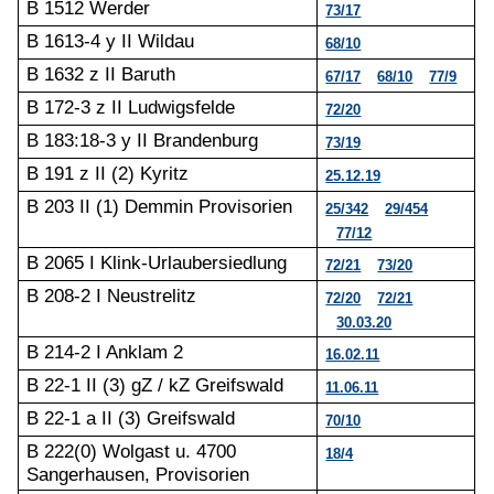
B 1512 Werder
73/17
B 1613-4 y II Wildau
68/10
B 1632 z II Baruth
67/17
68/10
77/9
B 172-3 z II Ludwigsfelde
72/20
B 183:18-3 y II Brandenburg
73/19
B 191 z II (2) Kyritz
25.12.19
B 203 II (1) Demmin Provisorien
25/342
29/454
77/12
B 2065 I Klink-Urlaubersiedlung
72/21
73/20
B 208-2 I Neustrelitz
72/20
72/21
30.03.20
B 214-2 I Anklam 2
16.02.11
B 22-1 II (3) gZ / kZ Greifswald
11.06.11
B 22-1 a II (3) Greifswald
70/10
B 222(0) Wolgast u. 4700
18/4
Sangerhausen, Provisorien