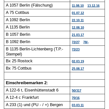
A 1057 Berlin (Fälschung)
11.08.10
13.12.16
A 75 Cottbus
01.07.12
A 1092 Berlin
22.10.11
A 1135 Berlin
12.08.10
B 1057 Berlin
21.03.17
B 1092 Berlin
72/27
78/-
B 1135 Berlin-Lichtenberg (T.P.-
72/23
Stempel)
Bx 25 Rostock
02.03.19
Bx 75 Cottbus
25.08.17
Einschreibemarken 2:
A 122-6 t, Eisenhüttenstadt 6
50/317
A 12-4 c Frankfurt
70/16
A 233 (1) und (PU - / +) Bergen
03.03.11