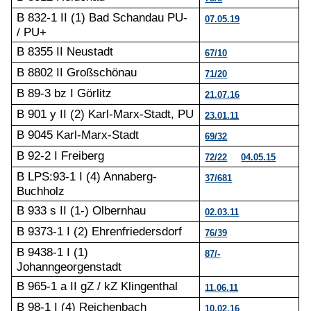
B 832-1 II (1) Bad Schandau PU-
07.05.19
/ PU+
B 8355 II Neustadt
67/10
B 8802 II Großschönau
71/20
B 89-3 bz I Görlitz
21.07.16
B 901 y II (2) Karl-Marx-Stadt, PU
23.01.11
B 9045 Karl-Marx-Stadt
69/32
B 92-2 I Freiberg
72/22
04.05.15
B LPS:93-1 I (4) Annaberg-
37/681
Buchholz
B 933 s II (1-) Olbernhau
02.03.11
B 9373-1 I (2) Ehrenfriedersdorf
76/39
B 9438-1 I (1)
87/-
Johanngeorgenstadt
B 965-1 a II gZ / kZ Klingenthal
11.06.11
B 98-1 I (4) Reichenbach
10.02.16