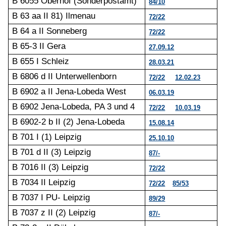
B 6055 Oberhof (Sonderpostamt)
84/10
B 63 aa II 81) Ilmenau
72/22
B 64 a II Sonneberg
72/22
B 65-3 II Gera
27.09.12
B 655 I Schleiz
28.03.21
B 6806 d II Unterwellenborn
72/22
12.02.23
B 6902 a II Jena-Lobeda West
06.03.19
B 6902 Jena-Lobeda, PA 3 und 4
72/22
10.03.19
B 6902-2 b II (2) Jena-Lobeda
15.08.14
B 701 I (1) Leipzig
25.10.10
B 701 d II (3) Leipzig
87/-
B 7016 II (3) Leipzig
72/22
B 7034 II Leipzig
72/22
85/53
B 7037 I PU- Leipzig
89/29
B 7037 z II (2) Leipzig
87/-