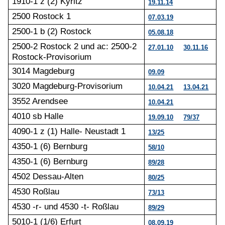
1910-1 z (2) Kyritz
19.11.14
2500 Rostock 1
07.03.19
2500-1 b (2) Rostock
05.08.18
2500-2 Rostock 2 und ac: 2500-2
27.01.10
30.11.16
Rostock-Provisorium
3014 Magdeburg
09.09
3020 Magdeburg-Provisorium
10.04.21
13.04.21
3552 Arendsee
10.04.21
4010 sb Halle
19.09.10
79/37
4090-1 z (1) Halle- Neustadt 1
13/25
4350-1 (6) Bernburg
58/10
4350-1 (6) Bernburg
89/28
4502 Dessau-Alten
80/25
4530 Roßlau
73/13
4530 -r- und 4530 -t- Roßlau
89/29
5010-1 (1/6) Erfurt
08.09.19